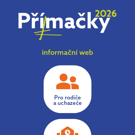
informační web
Pro rodiče
a uchazeče